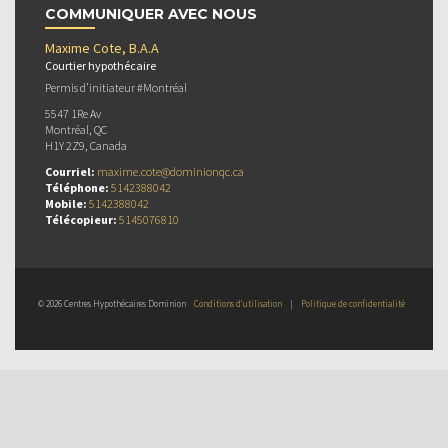
COMMUNIQUER AVEC NOUS
Maxime Cote, B.A.A
Courtier hypothécaire
Permis d’initiateur #Montréal
5547 1Re Av
Montréal, QC
H1Y 2Z9, Canada
Courriel:
maxime.cote@dominionqc.ca
Téléphone:
5142388042
Mobile:
5142388042
Télécopieur:
5145076810
© 2026 Centres Hypothécaires Dominion
Conditions d’utilisation
|
Politique de confidentialité